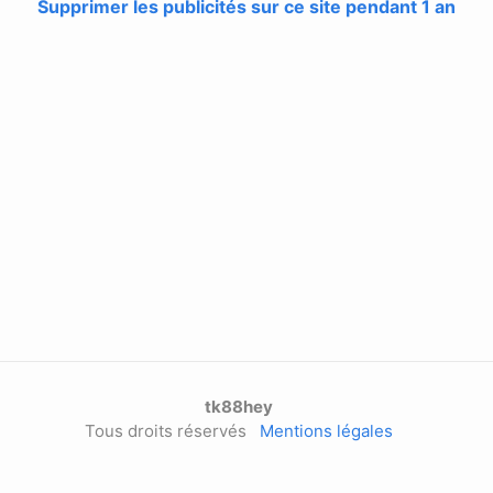
Supprimer les publicités sur ce site pendant 1 an
tk88hey
Tous droits réservés
Mentions légales